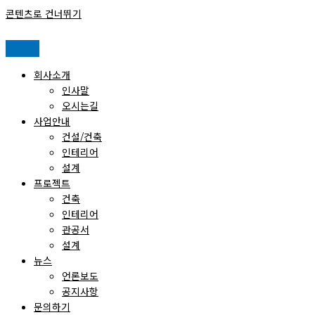
콘텐츠로 건너뛰기
회사소개
인사말
오시는길
사업안내
건설/건축
인테리어
설계
프로젝트
건축
인테리어
관공서
설계
뉴스
언론보도
공지사항
문의하기