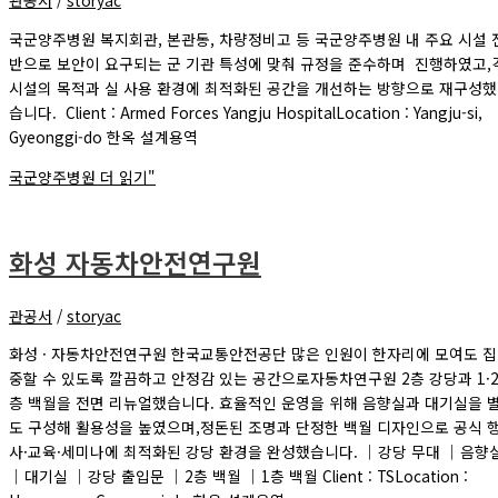
관공서
/
storyac
국군양주병원 복지회관, 본관동, 차량정비고 등 국군양주병원 내 주요 시설 
반으로 보안이 요구되는 군 기관 특성에 맞춰 규정을 준수하며 진행하였고,
시설의 목적과 실 사용 환경에 최적화된 공간을 개선하는 방향으로 재구성했
습니다. Client : Armed Forces Yangju HospitalLocation : Yangju-si,
Gyeonggi-do 한옥 설계용역
국군양주병원
더 읽기"
화성 자동차안전연구원
관공서
/
storyac
화성 · 자동차안전연구원 한국교통안전공단 많은 인원이 한자리에 모여도 집
중할 수 있도록 깔끔하고 안정감 있는 공간으로자동차연구원 2층 강당과 1·
층 백월을 전면 리뉴얼했습니다. 효율적인 운영을 위해 음향실과 대기실을 
도 구성해 활용성을 높였으며,정돈된 조명과 단정한 백월 디자인으로 공식 
사·교육·세미나에 최적화된 강당 환경을 완성했습니다. ｜강당 무대 ｜음향
｜대기실 ｜강당 출입문 ｜2층 백월 ｜1층 백월 Client : TSLocation :