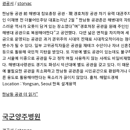
관공서
/
storyac
한남동 공관 前 해병대 참모총장 공관 · 現 경호처장 공관 차기 유력 대권주
인 이재명 전 더불어민주당 대표는지난 2월 ” 한남동 공관촌은 해병대의 자
스러운 역사가 오롯이 담겨 있는 장소였다”며“경호처장 공관을 원래 주인인
해병대 공관으로 복원해야한다”고 공언했다. 다만 넓은 면적을 차지하며 세
금으로 운영되는 공관은 과거 권위주의 시대의 잔재로 시대착오적이라는 점
변수가 될 수 있다. 일부 고위공직자들은 공관을 재테크 수단이나 자녀 신혼
등으로 활용해 국민적 지탄을 받았다. 또 지방에 별도 공관이 있는데도 불구
고 서울에 이중으로 공관을 두고 정작 며칠 사용하지 않는 사례도 비일비재
다. 해병대사령관도 경기도 화성시 덕산대에 별도 공관을 갖고 있다. 이 때문
에 불필요한 공관을 최소화하고 한남동 공관촌을 시민공간으로 환원하거나 
른 용도로 활용해야한다는 목소리가 끊이지 않았다. 출처. 해럴드경제
Location : Yongsan, Seoul 한옥 설계용역
한남동 공관
더 읽기"
국군양주병원