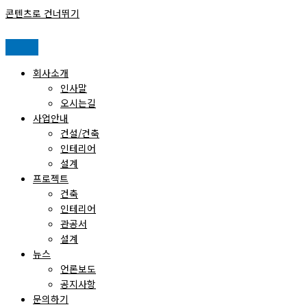
콘텐츠로 건너뛰기
회사소개
인사말
오시는길
사업안내
건설/건축
인테리어
설계
프로젝트
건축
인테리어
관공서
설계
뉴스
언론보도
공지사항
문의하기