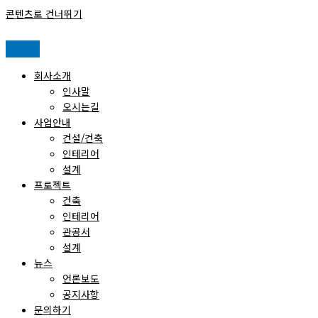
콘텐츠로 건너뛰기
회사소개
인사말
오시는길
사업안내
건설/건축
인테리어
설계
프로젝트
건축
인테리어
관공서
설계
뉴스
언론보도
공지사항
문의하기