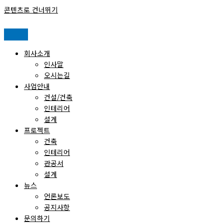
콘텐츠로 건너뛰기
회사소개
인사말
오시는길
사업안내
건설/건축
인테리어
설계
프로젝트
건축
인테리어
관공서
설계
뉴스
언론보도
공지사항
문의하기