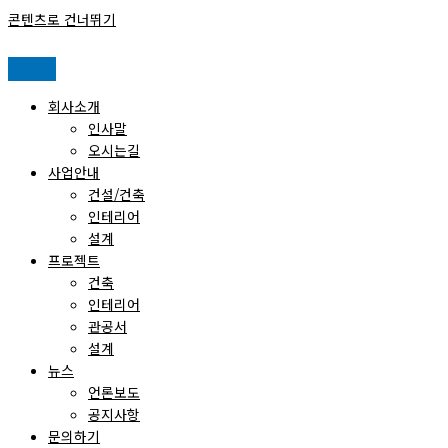
콘텐츠로 건너뛰기
회사소개
인사말
오시는길
사업안내
건설/건축
인테리어
설계
프로젝트
건축
인테리어
관공서
설계
뉴스
언론보도
공지사항
문의하기