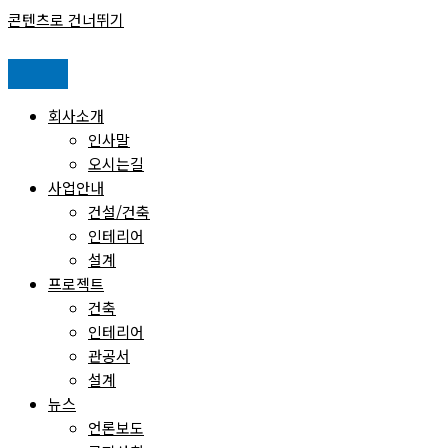
콘텐츠로 건너뛰기
회사소개
인사말
오시는길
사업안내
건설/건축
인테리어
설계
프로젝트
건축
인테리어
관공서
설계
뉴스
언론보도